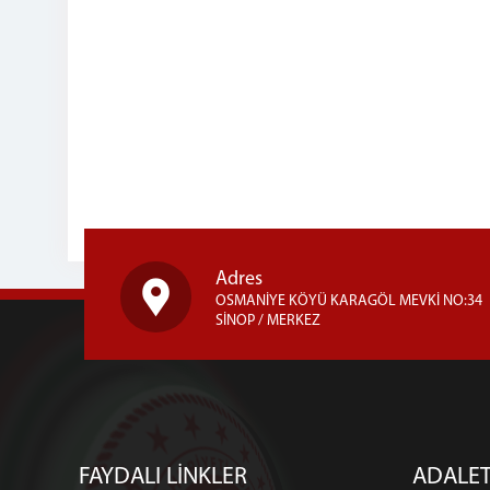
Adres
OSMANİYE KÖYÜ KARAGÖL MEVKİ NO:34
SİNOP / MERKEZ
FAYDALI LİNKLER
ADALET