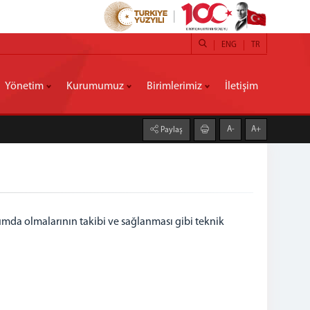
ENG
TR
Yönetim
Kurumumuz
Birimlerimiz
İletişim
A-
A+
Paylaş
urumda olmalarının takibi ve sağlanması gibi teknik