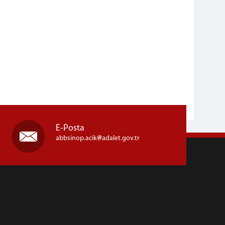
E-Posta
abbsinop.acik
adalet.gov.tr