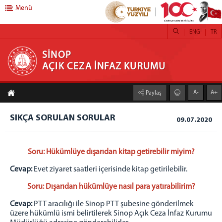
Menü
ENG
TR
SİNOP AÇIK CEZA İNFAZ KURUMU
SİNOP
AÇIK CEZA İNFAZ KURUMU
Anasayfa
A-
A+
Paylaş
Adliyemiz
SIKÇA SORULAN SORULAR
Yönetim
09.07.2020
CUMHURİYET BAŞSAVCISI
CEZAEVİ SAVCISI
Soru: Hükümlüye dışarıdan kitap getirebilir miyim?
İDARE
Cevap:
Evet ziyaret saatleri içerisinde kitap getirilebilir.
Kurumumuz
Soru: Dışarıdan hükümlüye nasıl para yatırabilirim?
Kurumumuz Hakkında
Cevap:
PTT aracılığı ile Sinop PTT şubesine gönderilmek
Galeri
üzere hükümlü ismi belirtilerek Sinop Açık Ceza İnfaz Kurumu