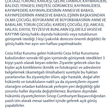
ÇOCUĞU, TORUNU, KARDEŞİ, GELİNİ, DAMADI, KAYIBİRADERİ,
BALDIZI, YENGESİ, ENİŞTESİ, GÖRÜMCESİ, KAYINVALİDESİ,
KAYINPEDERİ, KAYINVALİDESİNİN ANNESİ VE BABASI,
KAYINPEDERİNİN ANNESİ VE BABASI, EŞİNİN BAŞKASINDAN
OLMA ÇOCUĞU, BÜYÜKANNE VE BÜYÜKBABASININ ANNE VE
BABALARI, TORUN ÇOCUĞU, KARDEŞ ÇOCUĞU, EŞİ, AMCASI,
HALASI, DAYISI, TEYZESİ VE BUNLARIN EŞLERİ İLE VASİSİ VE
KAYYIMI Görüş hakkı dışında hükümlü veya tutuklunun
görüşmek istediği 3 kişi (yakınlık derecesi önemli değildir) ile
görüş hakkı her ayın son haftası yapılmaktadır.
Ceza İnfaz Kurumu gelen hükümlü Ceza İnfaz Kurumuna
kabulünden sonraki 60 gün içerisinde görüşmek istedikleri 3
kişiyi yazılı olarak beyan ederler. Ziyarete gelecek olan bu
kişiler açık kimliklerini (kimlik ve fotokopisi) ve adreslerini
belgelemek (ikametgah ilmühaberi) suretiyle bu haktan
yararlanırlar. Bu ziyaretçiler ölüm, ağır hastalık, doğal afet
hükümlü ve tutukluların nakli ya da ziyaretçilerin ziyaret
olanağını ortadan kaldıracak yerleşim yeri değişikliği gibi
zorunlu haller dışında değiştirilemez. Bunların dışındaki
hükümlü ziyaretçilerinin Sinop Cumhuriyet Başsavcılığından
yazılı izin alarak mesai saatleri içinde gelerek açık görüş
yapabilirler.