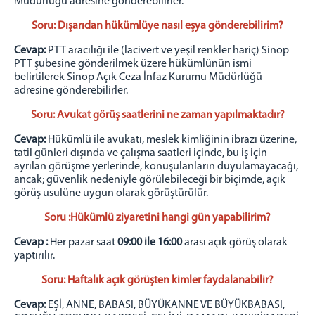
Müdürlüğü adresine gönderebilirler.
Birimlerimiz
Soru: Dışarıdan hükümlüye nasıl eşya gönderebilirim?
Güvenlik ve Gözetim Servisi
Eğitim Öğretim Servisi
Cevap:
PTT aracılığı ile (lacivert ve yeşil renkler hariç) Sinop
PTT şubesine gönderilmek üzere hükümlünün ismi
Psiko Sosyal Servisi
belirtilerek Sinop Açık Ceza İnfaz Kurumu Müdürlüğü
Sağlık Servisi
adresine gönderebilirler.
Bilgi İşlem
Soru: Avukat görüş saatlerini ne zaman yapılmaktadır?
Emanet Para Birimi
Cevap:
Hükümlü ile avukatı, meslek kimliğinin ibrazı üzerine,
İnfaz Birimi
tatil günleri dışında ve çalışma saatleri içinde, bu iş için
Genel Bütçe Birimi
ayrılan görüşme yerlerinde, konuşulanların duyulamayacağı,
ancak; güvenlik nedeniyle görülebileceği bir biçimde, açık
Mektup Okuma Komisyonu
görüş usulüne uygun olarak görüştürülür.
Personel Birimi
Soru :Hükümlü ziyaretini hangi gün yapabilirim?
Teknisyenler
Cevap :
Her pazar saat
09:00 ile 16:00
arası açık görüş olarak
İletişim
yaptırılır.
Soru: Haftalık açık görüşten kimler faydalanabilir?
Cevap:
EŞİ, ANNE, BABASI, BÜYÜKANNE VE BÜYÜKBABASI,