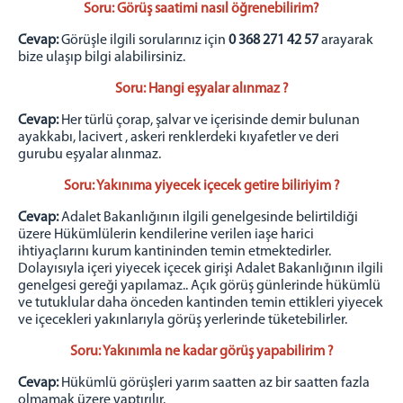
Soru: Görüş saatimi nasıl öğrenebilirim?
Cevap:
Görüşle ilgili sorularınız için
0 368 271 42 57
arayarak
bize ulaşıp bilgi alabilirsiniz.
Soru: Hangi eşyalar alınmaz ?
Cevap:
Her türlü çorap, şalvar ve içerisinde demir bulunan
ayakkabı, lacivert , askeri renklerdeki kıyafetler ve deri
gurubu eşyalar alınmaz.
Soru: Yakınıma yiyecek içecek getire biliriyim ?
Cevap:
Adalet Bakanlığının ilgili genelgesinde belirtildiği
üzere Hükümlülerin kendilerine verilen iaşe harici
ihtiyaçlarını kurum kantininden temin etmektedirler.
Dolayısıyla içeri yiyecek içecek girişi Adalet Bakanlığının ilgili
genelgesi gereği yapılamaz.. Açık görüş günlerinde hükümlü
ve tutuklular daha önceden kantinden temin ettikleri yiyecek
ve içecekleri yakınlarıyla görüş yerlerinde tüketebilirler.
Soru: Yakınımla ne kadar görüş yapabilirim ?
Cevap:
Hükümlü görüşleri yarım saatten az bir saatten fazla
olmamak üzere yaptırılır.