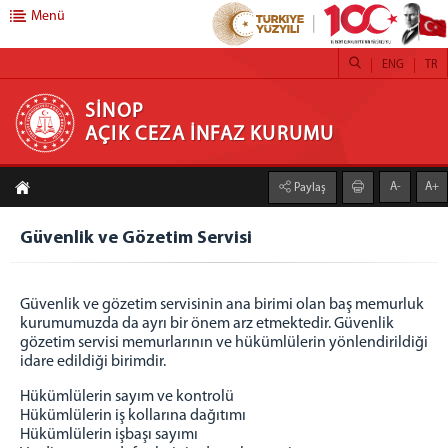
Menü
ENG
TR
SİNOP AÇIK CEZA İNFAZ KURUMU
SİNOP
AÇIK CEZA İNFAZ KURUMU
Anasayfa
A-
A+
Paylaş
Adliyemiz
Güvenlik ve Gözetim Servisi
Yönetim
CUMHURİYET BAŞSAVCISI
CEZAEVİ SAVCISI
Güvenlik ve gözetim servisinin ana birimi olan baş memurluk
kurumumuzda da ayrı bir önem arz etmektedir. Güvenlik
İDARE
gözetim servisi memurlarının ve hükümlülerin yönlendirildiği
idare edildiği birimdir.
Kurumumuz
Kurumumuz Hakkında
Hükümlülerin sayım ve kontrolü
Hükümlülerin iş kollarına dağıtımı
Galeri
Hükümlülerin işbaşı sayımı