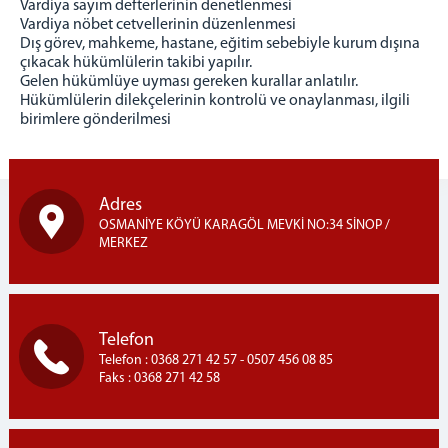
Vardiya sayım defterlerinin denetlenmesi
Birimlerimiz
Vardiya nöbet cetvellerinin düzenlenmesi
Güvenlik ve Gözetim Servisi
Dış görev, mahkeme, hastane, eğitim sebebiyle kurum dışına
çıkacak hükümlülerin takibi yapılır.
Eğitim Öğretim Servisi
Gelen hükümlüye uyması gereken kurallar anlatılır.
Psiko Sosyal Servisi
Hükümlülerin dilekçelerinin kontrolü ve onaylanması, ilgili
birimlere gönderilmesi
Sağlık Servisi
Bilgi İşlem
Emanet Para Birimi
Adres
İnfaz Birimi
OSMANİYE KÖYÜ KARAGÖL MEVKİ NO:34 SİNOP /
Genel Bütçe Birimi
MERKEZ
Mektup Okuma Komisyonu
Personel Birimi
Teknisyenler
Telefon
İletişim
Telefon : 0368 271 42 57 - 0507 456 08 85
Faks : 0368 271 42 58