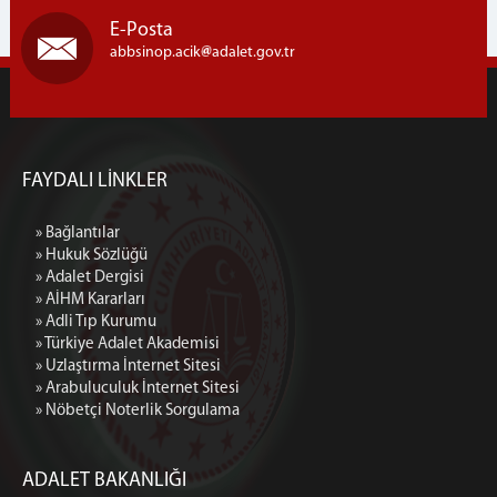
E-Posta
abbsinop.acik
adalet.gov.tr
FAYDALI LİNKLER
» Bağlantılar
» Hukuk Sözlüğü
» Adalet Dergisi
» AİHM Kararları
» Adli Tıp Kurumu
» Türkiye Adalet Akademisi
» Uzlaştırma İnternet Sitesi
» Arabuluculuk İnternet Sitesi
» Nöbetçi Noterlik Sorgulama
ADALET BAKANLIĞI